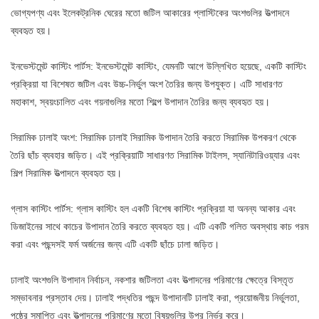
ভোগ্যপণ্য এবং ইলেকট্রনিক ঘেরের মতো জটিল আকারের প্লাস্টিকের অংশগুলির উত্পাদনে
ব্যবহৃত হয়।
ইনভেস্টমেন্ট কাস্টিং পার্টস: ইনভেস্টমেন্ট কাস্টিং, যেমনটি আগে উল্লিখিত হয়েছে, একটি কাস্টিং
প্রক্রিয়া যা বিশেষত জটিল এবং উচ্চ-নির্ভুল অংশ তৈরির জন্য উপযুক্ত। এটি সাধারণত
মহাকাশ, স্বয়ংচালিত এবং গয়নাগুলির মতো শিল্পে উপাদান তৈরির জন্য ব্যবহৃত হয়।
সিরামিক ঢালাই অংশ: সিরামিক ঢালাই সিরামিক উপাদান তৈরি করতে সিরামিক উপকরণ থেকে
তৈরি ছাঁচ ব্যবহার জড়িত। এই প্রক্রিয়াটি সাধারণত সিরামিক টাইলস, স্যানিটারিওয়্যার এবং
শিল্প সিরামিক উত্পাদনে ব্যবহৃত হয়।
গ্লাস কাস্টিং পার্টস: গ্লাস কাস্টিং হল একটি বিশেষ কাস্টিং প্রক্রিয়া যা অনন্য আকার এবং
ডিজাইনের সাথে কাচের উপাদান তৈরি করতে ব্যবহৃত হয়। এটি একটি গলিত অবস্থায় কাচ গরম
করা এবং পছন্দসই ফর্ম অর্জনের জন্য এটি একটি ছাঁচে ঢালা জড়িত।
ঢালাই অংশগুলি উপাদান নির্বাচন, নকশার জটিলতা এবং উত্পাদনের পরিমাণের ক্ষেত্রে বিস্তৃত
সম্ভাবনার প্রস্তাব দেয়। ঢালাই পদ্ধতির পছন্দ উপাদানটি ঢালাই করা, প্রয়োজনীয় নির্ভুলতা,
পৃষ্ঠের সমাপ্তি এবং উত্পাদনের পরিমাণের মতো বিষয়গুলির উপর নির্ভর করে।