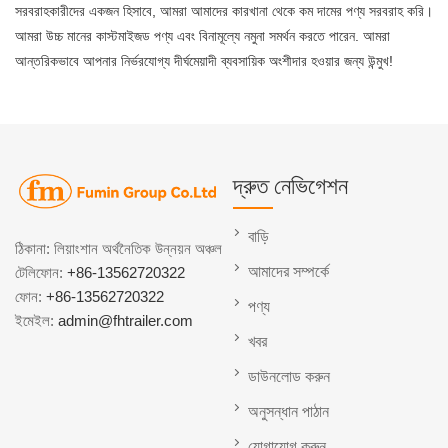
সরবরাহকারীদের একজন হিসাবে, আমরা আমাদের কারখানা থেকে কম দামের পণ্য সরবরাহ করি।
আমরা উচ্চ মানের কাস্টমাইজড পণ্য এবং বিনামূল্যে নমুনা সমর্থন করতে পারেন. আমরা
আন্তরিকভাবে আপনার নির্ভরযোগ্য দীর্ঘমেয়াদী ব্যবসায়িক অংশীদার হওয়ার জন্য উন্মুখ!
দ্রুত নেভিগেশন
বাড়ি
ঠিকানা: লিয়াংশান অর্থনৈতিক উন্নয়ন অঞ্চল
আমাদের সম্পর্কে
টেলিফোন:
+86-13562720322
ফোন:
+86-13562720322
পণ্য
ইমেইল:
admin@fhtrailer.com
খবর
ডাউনলোড করুন
অনুসন্ধান পাঠান
যোগাযোগ করুন