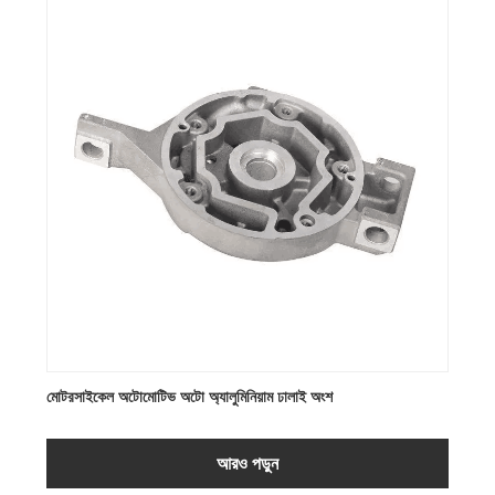
মোটরসাইকেল অটোমোটিভ অটো অ্যালুমিনিয়াম ঢালাই অংশ
আরও পড়ুন